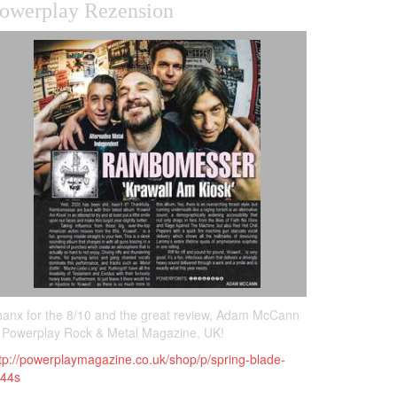
owerplay Rezension
anx for the 8/10 and the great review, Adam McCann
 Powerplay Rock & Metal Magazine, UK!
tp://powerplaymagazine.co.uk/shop/p/spring-blade-
k44s