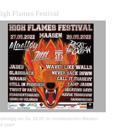
igh Flames Festival
stivalgig am Sa. 28.05. im norddeutschen Maasen.
ll yeah!