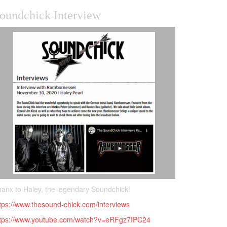
oundchick Interview
anx to Haley, the legendary Soundchick!
tps://www.thesound-chick.com/interviews
ttps://www.youtube.com/watch?v=eRFgz7IPC24