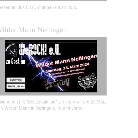
nzert im Juz E.GO Ehingen 06.12.2025
ilder Mann Nellingen
sammen mit "Die Eskalation" zerlegen wir am 23.März
n Wilden Mann in Nellingen. Kommt vorbei!