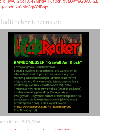
bclid=IwAR2ScTXKiYMhgAHIJ18cr_33aCXfnAYJvXRZL
gg28odq60GMxCqyYdB8j8
ladRocker Rezension
nke für die 8/10, Vlad!