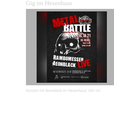
Gig im Hexenhaus
Konzert mit Aeonblack im Hexenhaus, Ulm \m/