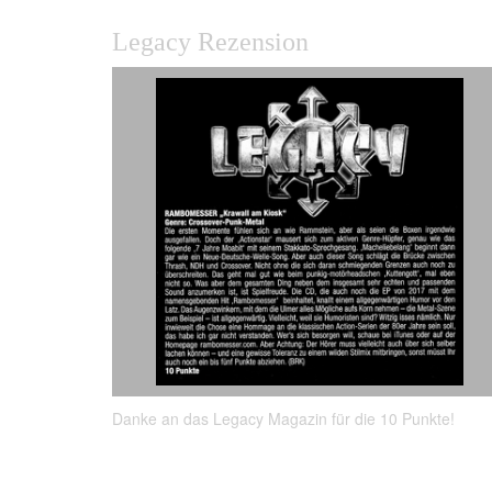
Legacy Rezension
Danke an das Legacy Magazin für die 10 Punkte!