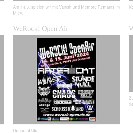
Am 14.3. spielen wir mit Vanish und Memory Remains im
n
Ko
MieV.
WeRock! Open Air
W
Zu
de
Donautal Ulm