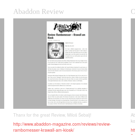
Abaddon Review
O
Thanx for the great Review, Miloš Šebalj!
Ab
ko
http://www.abaddon-magazine.com/reviews/review-
rambomesser-krawall-am-kiosk/
ht