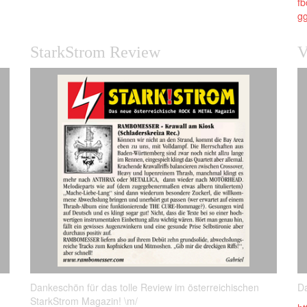
f
g
StarkStrom Review
V
Dankeschön für das tolle Review im österreichischen
Da
StarkStrom Magazin! \m/