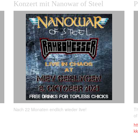
Konzert mit Nanowar of Steel
P
Th
Nach 22 Monaten endlich wieder live!
of
ht
k