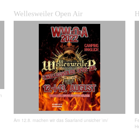
Wellesweiler Open Air
H
n
Am 12.8. machen wir das Saarland unsicher \m/
Fe
He