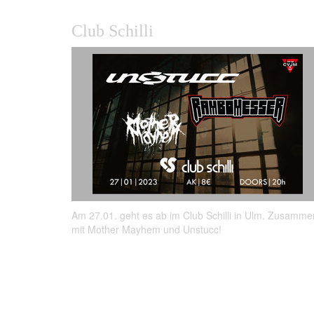
Club Schilli
Am 27.01. geht es ab im Club Schilli in Ulm. Zusamme
mit Mother Mayhem und Unstucc!