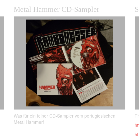
Metal Hammer CD-Sampler
S
Was für ein feiner CD-Sampler vom portugiesischen
Th
Metal Hammer!
ht
h