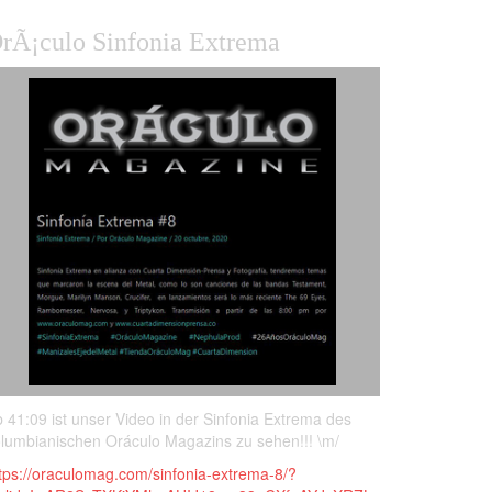
rÃ¡culo Sinfonia Extrema
 41:09 ist unser Video in der Sinfonia Extrema des
lumbianischen Oráculo Magazins zu sehen!!! \m/
tps://oraculomag.com/sinfonia-extrema-8/?