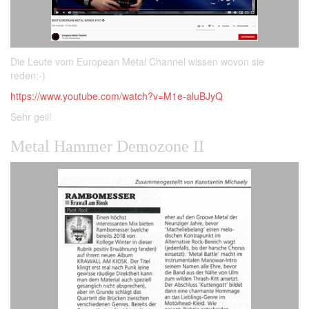
Die Leute vom European Metal Channel wissen wovon sie
reden;-)
https://www.youtube.com/watch?v=M1e-aluBJyQ
Sehr geil!
Metal Hammer Demozone II