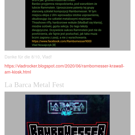
Danke für die 8/10, Vlad!
https://vladrocker.blogspot.com/2020/06/rambomesser-krawall-
am-kiosk.html
La Barca Metal Fest