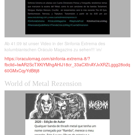
Ab 41:09 ist unser Video in der Sinfonia Extrema des
kolumbianischen Oráculo Magazins zu sehen!!! \m/
https://oraculomag.com/sinfonia-extrema-8/?
fbclid=IwAR2ScTXKiYMhgAHIJ18cr_33aCXfnAYJvXRZLggg28odq
60GMxCqyYdB8j8
World of Metal Rezension