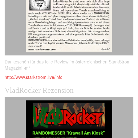
Dankeschön für das tolle Review im österreichischen StarkStrom
Magazin! \m/
http://www.starkstrom.live/info
VladRocker Rezension