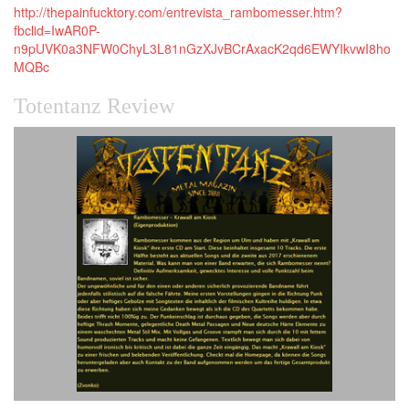
http://thepainfucktory.com/entrevista_rambomesser.htm?
fbclid=IwAR0P-
n9pUVK0a3NFW0ChyL3L81nGzXJvBCrAxacK2qd6EWYIkvwI8ho
MQBc
Totentanz Review