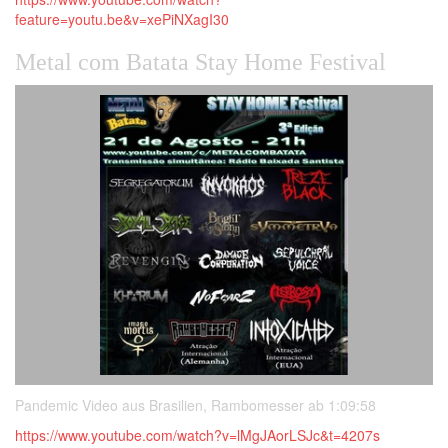
feature=youtu.be&v=xePiNXagI30
Metal com Batata Stay Home Festival
Pandemic Video aus Brasilien, Rambomesser ab 1:09:58
https://www.youtube.com/watch?v=lMgJAorLSJc&t=4207s