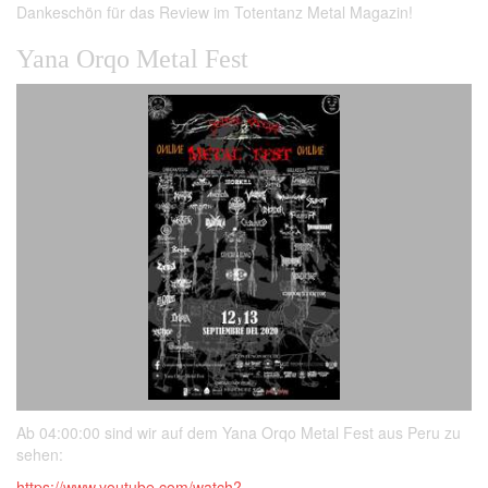
Dankeschön für das Review im Totentanz Metal Magazin!
Yana Orqo Metal Fest
Ab 04:00:00 sind wir auf dem Yana Orqo Metal Fest aus Peru zu
sehen:
https://www.youtube.com/watch?