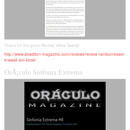
Thanx for the great Review, Miloš Šebalj!
http://www.abaddon-magazine.com/reviews/review-rambomesser-
krawall-am-kiosk/
OrÃ¡culo Sinfonia Extrema