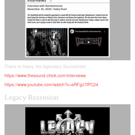
Thanx to Haley, the legendary Soundchick!
https://www.thesound-chick.com/interviews
https://www.youtube.com/watch?v=eRFgz7IPC24
Legacy Rezension