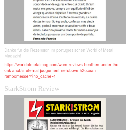
Danke für die Rezension im portugiesischen World of Metal
Magazin!
https://worldofmetalmag.com/wom-reviews-heathen-under-the-
oak-anubis-eternal-judgement-nerobove-h2ocean-
rambomesser/?no_cache=1
StarkStrom Review