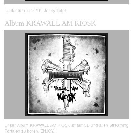
Danke für die 10/10, Jenny Tate!
Album KRAWALL AM KIOSK
Unser Album KRAWALL AM KIOSK ist auf CD und allen Streaming
Portalen zu hören. ENJOY..!