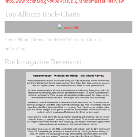
http://www.rockhard.gr/συνεντεÏξεις/rambomesser-interview
Top Albums Rock-Charts
Unser Album "Krawall am Kiosk" ist in den Charts!
\m/ \m/ \m/
Rockmagazine Rezension