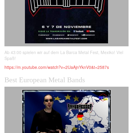
Ab 43:00 spielen wir auf dem La Barca Metal Fest, Mexiko! Viel
Spaß!
https://m.youtube.com/watch?v=2UaAjnYknV0&t=2587s
Best European Metal Bands