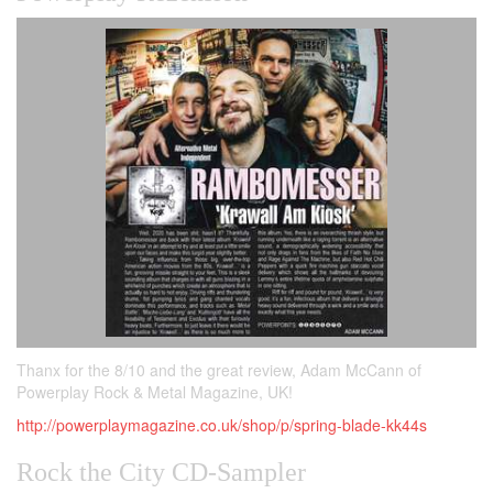
Thanx for the 8/10 and the great review, Adam McCann of
Powerplay Rock & Metal Magazine, UK!
http://powerplaymagazine.co.uk/shop/p/spring-blade-kk44s
Rock the City CD-Sampler