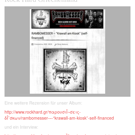
Eine weitere Rezension für unser Album:
http://www.rockhard.gr/παρουσιÎ¬σεις-
δÎ¯σκων/rambomesser-–-“krawall-am-kiosk”-self-financed
und ein Interview: