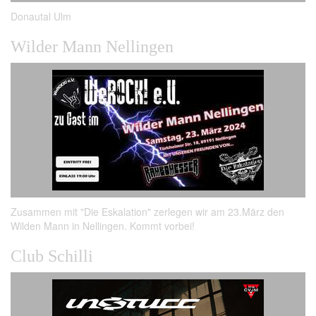
Donautal Ulm
Wilder Mann Nellingen
Zusammen mit "Die Eskalation" zerlegen wir am 23.März den
Wilden Mann in Nellingen. Kommt vorbei!
Club Schilli